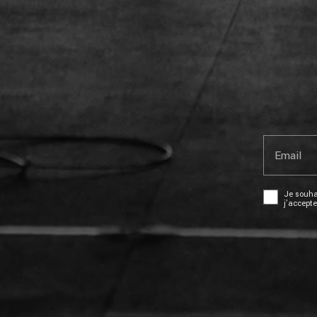
Email
Je souhai
j’accept