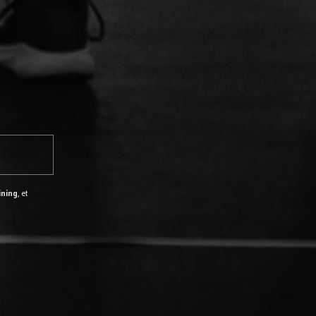
ining
, et