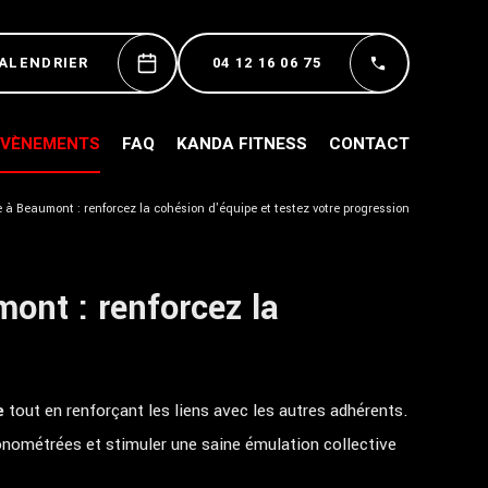
CALENDRIER
04 12 16 06 75
ÉVÈNEMENTS
FAQ
KANDA FITNESS
CONTACT
lle à Beaumont : renforcez la cohésion d'équipe et testez votre progression
mont : renforcez la
e
tout en renforçant les liens avec les autres adhérents.
onométrées et stimuler une saine émulation collective