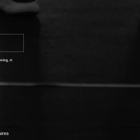
ining
, et
ires