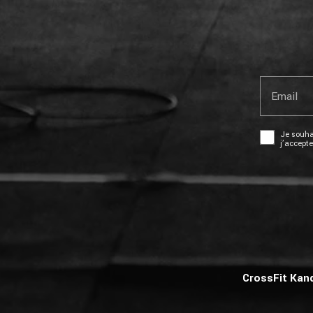
Email
Je souhai
j’accept
CrossFit Kand