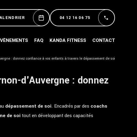
CALENDRIER
04 12 16 06 75
ÉVÈNEMENTS
FAQ
KANDA FITNESS
CONTACT
uvergne : donnez confiance à vos enfants à travers le dépassement de soi
urnon-d'Auvergne : donnez
 au
dépassement de soi
. Encadrés par des
coachs
me de soi
tout en développant des capacités